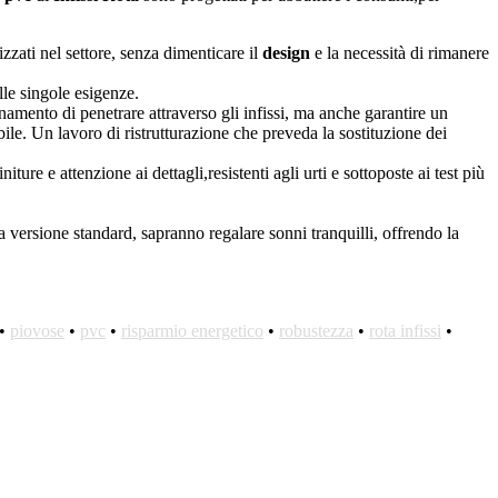
zzati nel settore, senza dimenticare il
d
esign
e la necessità di rimanere
lle singole esigenze.
inamento di penetrare attraverso gli infissi, ma anche garantire un
le. Un lavoro di ristrutturazione che preveda la sostituzione dei
ture e attenzione ai dettagli,resistenti agli urti e sottoposte ai test più
la versione standard, sapranno regalare sonni tranquilli, offrendo la
•
piovose
•
pvc
•
risparmio energetico
•
robustezza
•
rota infissi
•