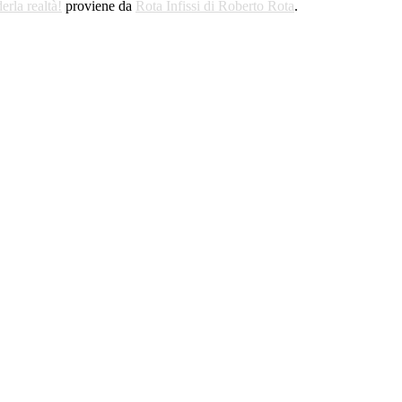
erla realtà!
proviene da
Rota Infissi di Roberto Rota
.