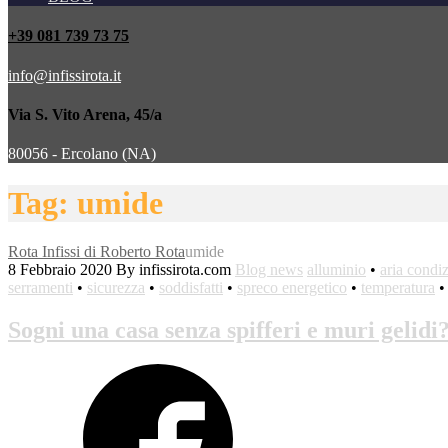
+39 081 739 73 75
info@infissirota.it
Via S. Vito Arena, 45/a
80056 - Ercolano (NA)
Tag: umide
Rota Infissi di Roberto Rota
umide
8 Febbraio 2020
By infissirota.com
Blog news
alluminio
•
aria condi
serramenti
•
sicurezza
•
soddisfatti
•
spreco energetico
•
temperatura
Sogni una casa senza spifferi e muri gelid