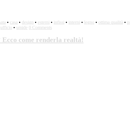
nata
•
casa
•
design
•
esterni
•
infissi
•
interni
•
legno
•
ottima qualità
•
p
•
ufficio
•
umide
0 Comments
i? Ecco come renderla realtà!