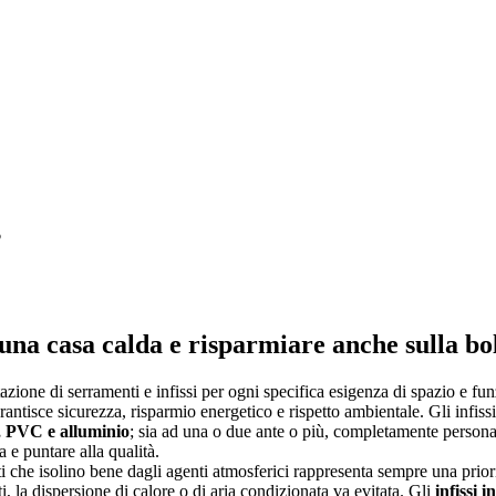
?
 una casa calda e risparmiare anche sulla bol
zione di serramenti e infissi per ogni specifica esigenza di spazio e funzi
 garantisce sicurezza, risparmio energetico e rispetto ambientale. Gli infi
, PVC e alluminio
; sia ad una o due ante o più, completamente personal
a e puntare alla qualità.
che isolino bene dagli agenti atmosferici rappresenta sempre una priorit
i, la dispersione di calore o di aria condizionata va evitata. Gli
infissi i