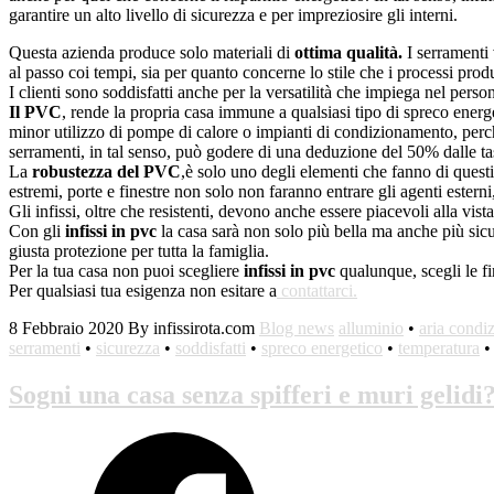
garantire un alto livello di sicurezza e per impreziosire gli interni.
Questa azienda produce solo materiali di
ottima qualità.
I serramenti 
al passo coi tempi, sia per quanto concerne lo stile che i processi prod
I clienti sono soddisfatti anche per la versatilità che impiega nel pers
Il PVC
, rende la propria casa immune a qualsiasi tipo di spreco energe
minor utilizzo di pompe di calore o impianti di condizionamento, perch
serramenti, in tal senso, può godere di una deduzione del 50% dalle tass
La
robustezza del PVC
,è solo uno degli elementi che fanno di questi s
estremi, porte e finestre non solo non faranno entrare gli agenti estern
Gli infissi, oltre che resistenti, devono anche essere piacevoli alla vista
Con gli
infissi in pvc
la casa sarà non solo più bella ma anche più sicur
giusta protezione per tutta la famiglia.
Per la tua casa non puoi scegliere
infissi in pvc
qualunque, scegli le fi
Per qualsiasi tua esigenza non esitare a
contattarci.
8 Febbraio 2020
By infissirota.com
Blog news
alluminio
•
aria condi
serramenti
•
sicurezza
•
soddisfatti
•
spreco energetico
•
temperatura
Sogni una casa senza spifferi e muri gelid