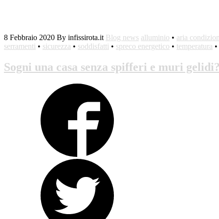
8 Febbraio 2020
By infissirota.it
Blog news
alluminio
•
aria condizio
serramenti
•
sicurezza
•
soddisfatti
•
spreco energetico
•
temperatura
Sogni una casa senza spifferi e muri gelid