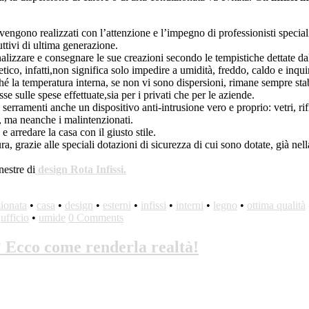
vengono realizzati con l’attenzione e l’impegno di professionisti speciali
uttivi di ultima generazione.
onalizzare e consegnare le sue creazioni secondo le tempistiche dettate da
tico, infatti,non significa solo impedire a umidità, freddo, caldo e inqu
é la temperatura interna, se non vi sono dispersioni, rimane sempre stabi
e sulle spese effettuate,sia per i privati che per le aziende.
erramenti anche un dispositivo anti-intrusione vero e proprio: vetri, rifini
i, ma neanche i malintenzionati.
 e arredare la casa con il giusto stile.
a, grazie alle speciali dotazioni di sicurezza di cui sono dotate, già nel
nestre di
design Rota Infissi.
zionata
•
casa
•
design
•
esterni
•
infissi
•
interni
•
legno
•
ottima qualità
•
ufficio
•
umide
0 Comments
i? Ecco come renderla realtà!