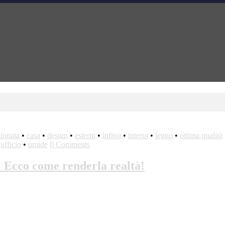
zionata
•
casa
•
design
•
esterni
•
infissi
•
interni
•
legno
•
ottima qualità
•
ufficio
•
umide
0 Comments
i? Ecco come renderla realtà!