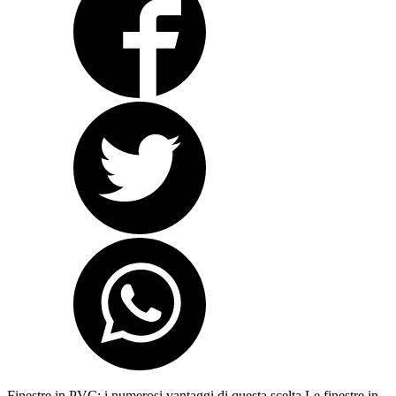
Finestre in PVC: i numerosi vantaggi di questa scelta Le finestre in