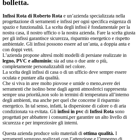
bolletta.
Infissi Rota di Roberto Rota
e un’azienda specializzata nella
progettazione di serramenti e infissi per ogni specifica esigenza di
spazio e funzionalità. La scelta degli infissi è fondamentale per la
nostra casa, il nostro ufficio o la nostra azienda. Fare la scelta giusta
per gli infissi garantisce sicurezza, risparmio energetico e rispetto
ambientale. Gli infissi possono essere ad un’anta, a doppia anta e
con doppi vetri.
L’azienda propone altresì molti modelli di persiane realizzate in
legno, PVC e alluminio
; sia ad una o due ante o più,
completamente personalizzabili nel colore.
La scelta degli infissi di casa o di un ufficio deve sempre essere
oculata e puntare alla qualità.
Che si viva in aree molto piovose e umide o meno,avere dei
serramenti che isolino bene dagli agenti atmosferici rappresenta
sempre una priorità,non solo in termini di temperatura all’interno
degli ambienti, ma anche per quel che concerne il risparmio
energetico. In tal senso, infatti, la dispersione di calore o di aria
condizionata va evitata. Gli
infissi in pvc
di
Infissi Rota
sono
progettati per abbattere i consumi,per garantire un alto livello di
sicurezza e per impreziosire gli interni.
Questa azienda produce solo materiali di
ottima qualità.
I
serramenti vengono realizzati con l’attenzione e l’impegno di