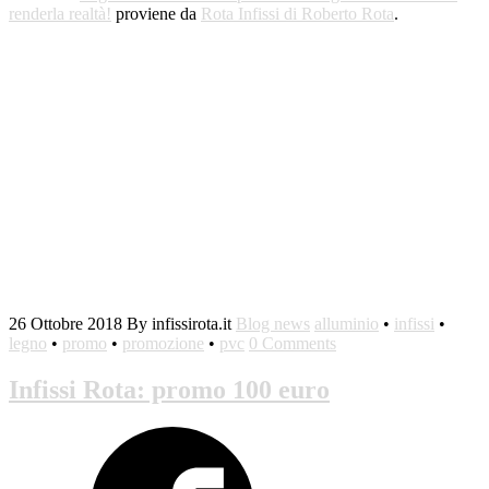
renderla realtà!
proviene da
Rota Infissi di Roberto Rota
.
26 Ottobre 2018
By infissirota.it
Blog news
alluminio
•
infissi
•
legno
•
promo
•
promozione
•
pvc
0 Comments
Infissi Rota: promo 100 euro