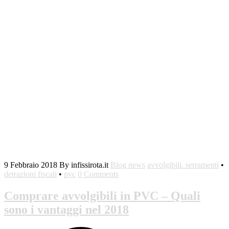
9 Febbraio 2018
By infissirota.it
Blog news
avvolgibili. serramenti
•
detrazioni fiscali
•
pvc
0 Comments
Comprare avvolgibili in PVC – Quali
sono i vantaggi nel 2018