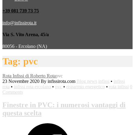
+39 081 739 73 75
info@infissirota.it
Via S. Vito Arena, 45/a
80056 - Ercolano (NA)
Tag: pvc
Rota Infissi di Roberto Rota
pvc
23 Novembre 2020
By infissirota.com
Blog news
infissi
•
infissi
rota
•
infissi rota ercolano
•
pvc
•
risparmio energetico
•
rota infissi
0
Comments
Finestre in PVC: i numerosi vantaggi di
questa scelta