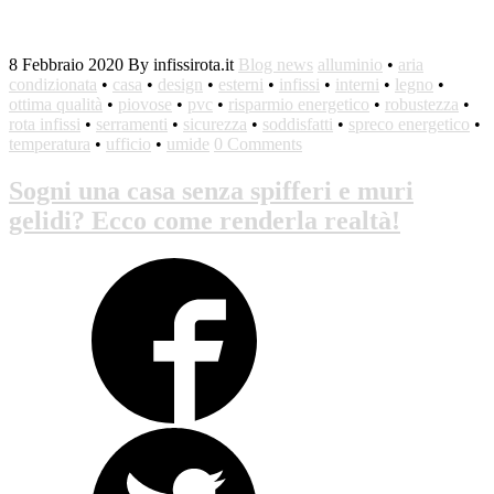
8 Febbraio 2020
By infissirota.it
Blog news
alluminio
•
aria
condizionata
•
casa
•
design
•
esterni
•
infissi
•
interni
•
legno
•
ottima qualità
•
piovose
•
pvc
•
risparmio energetico
•
robustezza
•
rota infissi
•
serramenti
•
sicurezza
•
soddisfatti
•
spreco energetico
•
temperatura
•
ufficio
•
umide
0 Comments
Sogni una casa senza spifferi e muri
gelidi? Ecco come renderla realtà!