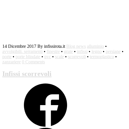
14 Dicembre 2017
By infissirota.it
Blog news
alluminio
•
avvolgibili. serramenti
•
finestre
•
grate
•
infissi
•
legno
•
persiane
•
porte
•
porte blindate
•
pvc
•
scale
•
scorrevoli
•
termoplastico
•
zanzariere
0 Comments
Infissi scorrevoli