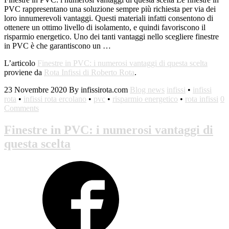
PVC rappresentano una soluzione sempre più richiesta per via dei
loro innumerevoli vantaggi. Questi materiali infatti consentono di
ottenere un ottimo livello di isolamento, e quindi favoriscono il
risparmio energetico. Uno dei tanti vantaggi nello scegliere finestre
in PVC è che garantiscono un …
L’articolo
Finestre in PVC: i numerosi vantaggi di questa scelta
proviene da
Rota Infissi di Roberto Rota
.
23 Novembre 2020
By infissirota.com
Blog news
infissi
•
infissi
rota
•
infissi rota ercolano
•
pvc
•
risparmio energetico
•
rota infissi
0
Comments
Finestre in PVC: i numerosi vantaggi di
questa scelta