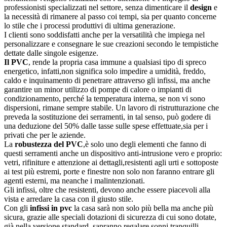
professionisti specializzati nel settore, senza dimenticare il
d
esign
e
la necessità di rimanere al passo coi tempi, sia per quanto concerne
lo stile che i processi produttivi di ultima generazione.
I clienti sono soddisfatti anche per la versatilità che impiega nel
personalizzare e consegnare le sue creazioni secondo le tempistiche
dettate dalle singole esigenze.
Il PVC
, rende la propria casa immune a qualsiasi tipo di spreco
energetico, infatti,non significa solo impedire a umidità, freddo,
caldo e inquinamento di penetrare attraverso gli infissi, ma anche
garantire un minor utilizzo di pompe di calore o impianti di
condizionamento, perché la temperatura interna, se non vi sono
dispersioni, rimane sempre stabile. Un lavoro di ristrutturazione che
preveda la sostituzione dei serramenti, in tal senso, può godere di
una deduzione del 50% dalle tasse sulle spese effettuate,sia per i
privati che per le aziende.
La
robustezza del PVC
,è solo uno degli elementi che fanno di
questi serramenti anche un dispositivo anti-intrusione vero e proprio:
vetri, rifiniture e attenzione ai dettagli,resistenti agli urti e sottoposte
ai test più estremi, porte e finestre non solo non faranno entrare gli
agenti esterni, ma neanche i malintenzionati.
Gli infissi, oltre che resistenti, devono anche essere piacevoli alla
vista e arredare la casa con il giusto stile.
Con gli
infissi in pvc
la casa sarà non solo più bella ma anche più
sicura, grazie alle speciali dotazioni di sicurezza di cui sono dotate,
già nella versione standard, sapranno regalare sonni tranquilli,