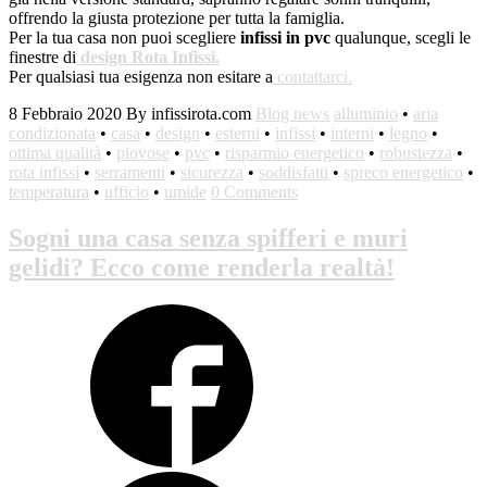
offrendo la giusta protezione per tutta la famiglia.
Per la tua casa non puoi scegliere
infissi in pvc
qualunque, scegli le
finestre di
design Rota Infissi.
Per qualsiasi tua esigenza non esitare a
contattarci.
8 Febbraio 2020
By infissirota.com
Blog news
alluminio
•
aria
condizionata
•
casa
•
design
•
esterni
•
infissi
•
interni
•
legno
•
ottima qualità
•
piovose
•
pvc
•
risparmio energetico
•
robustezza
•
rota infissi
•
serramenti
•
sicurezza
•
soddisfatti
•
spreco energetico
•
temperatura
•
ufficio
•
umide
0 Comments
Sogni una casa senza spifferi e muri
gelidi? Ecco come renderla realtà!