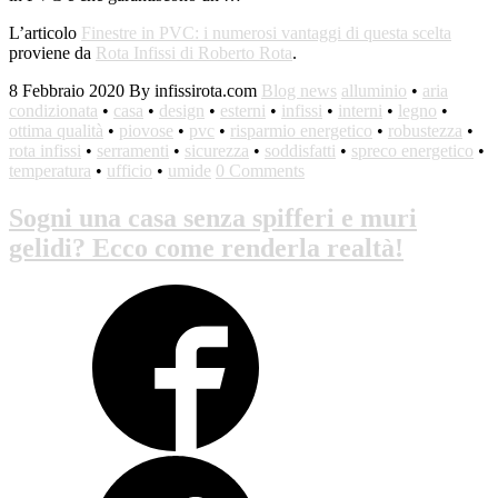
L’articolo
Finestre in PVC: i numerosi vantaggi di questa scelta
proviene da
Rota Infissi di Roberto Rota
.
8 Febbraio 2020
By infissirota.com
Blog news
alluminio
•
aria
condizionata
•
casa
•
design
•
esterni
•
infissi
•
interni
•
legno
•
ottima qualità
•
piovose
•
pvc
•
risparmio energetico
•
robustezza
•
rota infissi
•
serramenti
•
sicurezza
•
soddisfatti
•
spreco energetico
•
temperatura
•
ufficio
•
umide
0 Comments
Sogni una casa senza spifferi e muri
gelidi? Ecco come renderla realtà!