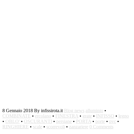
8 Gennaio 2018
By infissirota.it
Blog news
alluminio
•
COMBINATE
•
ercolano
•
FINESTRA
•
grate
•
INFISSO
•
legno
•
OBLO'
•
OSCURANTI
•
persiane
•
PORTA
•
porte
•
pvc
•
RINGHIERE
•
scale
•
scorrevoli
•
zanzariere
0 Comments