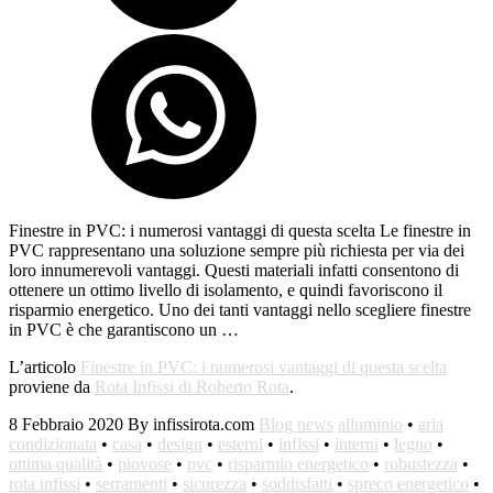
Finestre in PVC: i numerosi vantaggi di questa scelta Le finestre in
PVC rappresentano una soluzione sempre più richiesta per via dei
loro innumerevoli vantaggi. Questi materiali infatti consentono di
ottenere un ottimo livello di isolamento, e quindi favoriscono il
risparmio energetico. Uno dei tanti vantaggi nello scegliere finestre
in PVC è che garantiscono un …
L’articolo
Finestre in PVC: i numerosi vantaggi di questa scelta
proviene da
Rota Infissi di Roberto Rota
.
8 Febbraio 2020
By infissirota.com
Blog news
alluminio
•
aria
condizionata
•
casa
•
design
•
esterni
•
infissi
•
interni
•
legno
•
ottima qualità
•
piovose
•
pvc
•
risparmio energetico
•
robustezza
•
rota infissi
•
serramenti
•
sicurezza
•
soddisfatti
•
spreco energetico
•