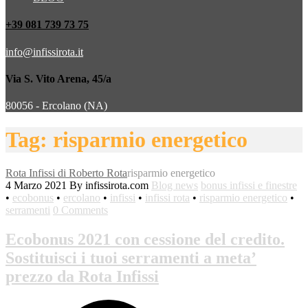
+39 081 739 73 75
info@infissirota.it
Via S. Vito Arena, 45/a
80056 - Ercolano (NA)
Tag: risparmio energetico
Rota Infissi di Roberto Rota
risparmio energetico
4 Marzo 2021
By infissirota.com
Blog news
bonus infissi e finestre
•
ecobonus
•
ercolano
•
infissi
•
infissi rota
•
risparmio energetico
•
serramenti
0 Comments
Ecobonus 2021 con cessione del credito.
Sostituisci i tuoi serramenti a meta’
prezzo da Rota Infissi