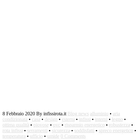
8 Febbraio 2020
By infissirota.it
Blog news
alluminio
•
aria
condizionata
•
casa
•
design
•
esterni
•
infissi
•
interni
•
legno
•
ottima qualità
•
piovose
•
pvc
•
risparmio energetico
•
robustezza
•
rota infissi
•
serramenti
•
sicurezza
•
soddisfatti
•
spreco energetico
•
temperatura
•
ufficio
•
umide
0 Comments