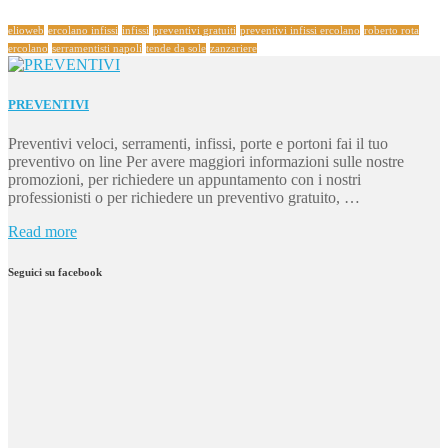
elioweb
ercolano infissi
infissi
preventivi gratuiti
preventivi infissi ercolano
roberto rota
ercolano
serramentisti napoli
tende da sole
zanzariere
PREVENTIVI
Preventivi veloci, serramenti, infissi, porte e portoni fai il tuo
preventivo on line Per avere maggiori informazioni sulle nostre
promozioni, per richiedere un appuntamento con i nostri
professionisti o per richiedere un preventivo gratuito, …
Read more
Seguici su facebook