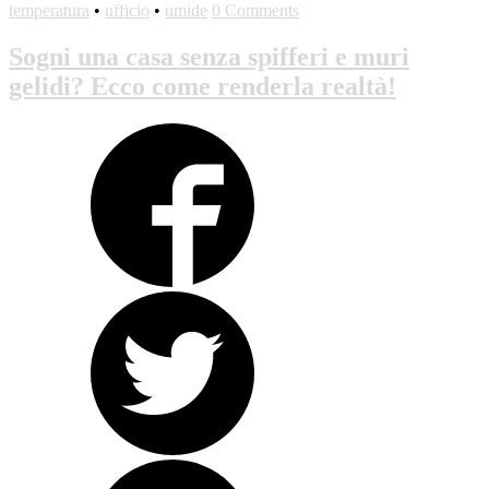
temperatura
•
ufficio
•
umide
0 Comments
Sogni una casa senza spifferi e muri
gelidi? Ecco come renderla realtà!