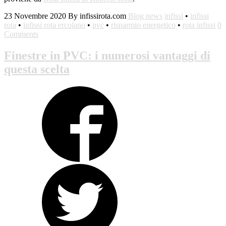
23 Novembre 2020
By infissirota.com
Blog news
infissi
•
infissi
rota
•
infissi rota ercolano
•
pvc
•
risparmio energetico
•
rota infissi
0
Comments
Finestre in PVC: i numerosi vantaggi di
questa scelta