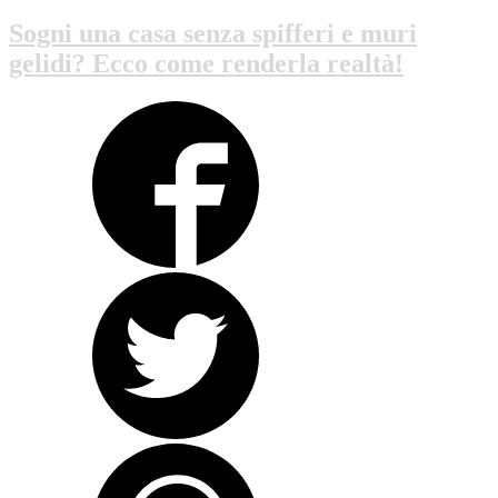
Sogni una casa senza spifferi e muri
gelidi? Ecco come renderla realtà!