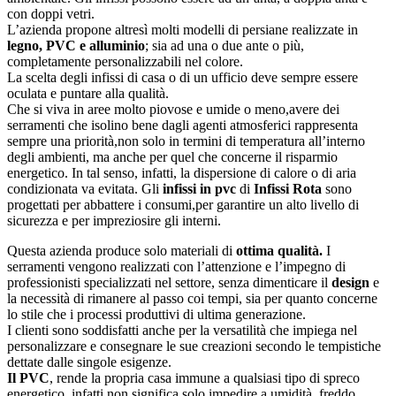
con doppi vetri.
L’azienda propone altresì molti modelli di persiane realizzate in
legno, PVC e alluminio
; sia ad una o due ante o più,
completamente personalizzabili nel colore.
La scelta degli infissi di casa o di un ufficio deve sempre essere
oculata e puntare alla qualità.
Che si viva in aree molto piovose e umide o meno,avere dei
serramenti che isolino bene dagli agenti atmosferici rappresenta
sempre una priorità,non solo in termini di temperatura all’interno
degli ambienti, ma anche per quel che concerne il risparmio
energetico. In tal senso, infatti, la dispersione di calore o di aria
condizionata va evitata. Gli
infissi in pvc
di
Infissi Rota
sono
progettati per abbattere i consumi,per garantire un alto livello di
sicurezza e per impreziosire gli interni.
Questa azienda produce solo materiali di
ottima qualità.
I
serramenti vengono realizzati con l’attenzione e l’impegno di
professionisti specializzati nel settore, senza dimenticare il
d
esign
e
la necessità di rimanere al passo coi tempi, sia per quanto concerne
lo stile che i processi produttivi di ultima generazione.
I clienti sono soddisfatti anche per la versatilità che impiega nel
personalizzare e consegnare le sue creazioni secondo le tempistiche
dettate dalle singole esigenze.
Il PVC
, rende la propria casa immune a qualsiasi tipo di spreco
energetico, infatti,non significa solo impedire a umidità, freddo,