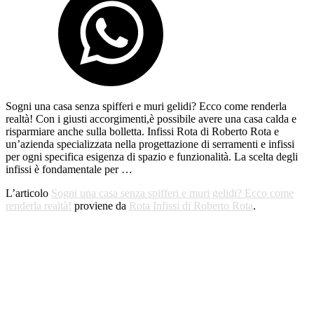
Sogni una casa senza spifferi e muri gelidi? Ecco come renderla
realtà! Con i giusti accorgimenti,è possibile avere una casa calda e
risparmiare anche sulla bolletta. Infissi Rota di Roberto Rota e
un’azienda specializzata nella progettazione di serramenti e infissi
per ogni specifica esigenza di spazio e funzionalità. La scelta degli
infissi è fondamentale per …
L’articolo
Sogni una casa senza spifferi e muri gelidi? Ecco come
renderla realtà!
proviene da
Rota Infissi di Roberto Rota
.