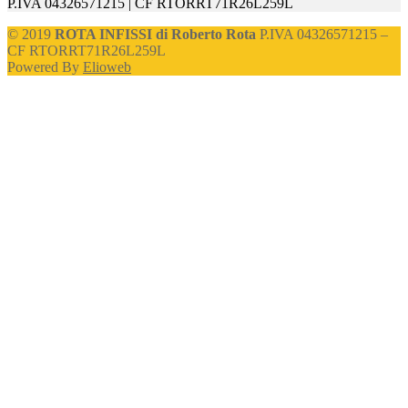
P.IVA 04326571215 | CF RTORRT71R26L259L
© 2019
ROTA INFISSI di Roberto Rota
P.IVA 04326571215 –
CF RTORRT71R26L259L
Powered By
Elioweb