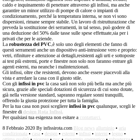
caldo e inquinamento di penetrare attraverso gli infissi, ma anche
garantire un minor utilizzo di pompe di calore o impianti di
condizionamento, perché la temperatura interna, se non vi sono
dispersioni, rimane sempre stabile. Un lavoro di ristrutturazione che
preveda la sostituzione dei serramenti, in tal senso, può godere di
una deduzione del 50% dalle tasse sulle spese effettuate,sia per i
privati che per le aziende.
La
robustezza del PVC
,è solo uno degli elementi che fanno di
questi serramenti anche un dispositivo anti-intrusione vero e proprio:
vetri, rifiniture e attenzione ai dettagli,resistenti agli urti e sottoposte
ai test più estremi, porte e finestre non solo non faranno entrare gli
agenti esterni, ma neanche i malintenzionati.
Gli infissi, oltre che resistenti, devono anche essere piacevoli alla
vista e arredare la casa con il giusto stile.
Con gli
infissi in pvc
la casa sarà non solo più bella ma anche più
sicura, grazie alle speciali dotazioni di sicurezza di cui sono dotate,
già nella versione standard, sapranno regalare sonni tranquilli,
offrendo la giusta protezione per tutta la famiglia.
Per la tua casa non puoi scegliere
infissi in pvc
qualunque, scegli le
finestre di
design Rota Infissi.
Per qualsiasi tua esigenza non esitare a
contattarci.
8 Febbraio 2020
By infissirota.com
Blog news
alluminio
•
aria
condizionata
•
casa
•
design
•
esterni
•
infissi
•
interni
•
legno
•
ottima qualità
•
piovose
•
pvc
•
risparmio energetico
•
robustezza
•