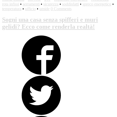
rota infissi
•
serramenti
•
sicurezza
•
soddisfatti
•
spreco energetico
•
temperatura
•
ufficio
•
umide
0 Comments
Sogni una casa senza spifferi e muri
gelidi? Ecco come renderla realtà!