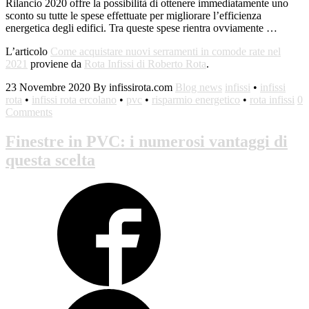
Rilancio 2020 offre la possibilità di ottenere immediatamente uno
sconto su tutte le spese effettuate per migliorare l’efficienza
energetica degli edifici. Tra queste spese rientra ovviamente …
L’articolo
Come acquistare nuovi serramenti in comode rate nel
2021
proviene da
Rota Infissi di Roberto Rota
.
23 Novembre 2020
By infissirota.com
Blog news
infissi
•
infissi
rota
•
infissi rota ercolano
•
pvc
•
risparmio energetico
•
rota infissi
0
Comments
Finestre in PVC: i numerosi vantaggi di
questa scelta