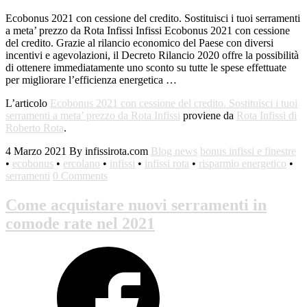
Ecobonus 2021 con cessione del credito. Sostituisci i tuoi serramenti
a meta’ prezzo da Rota Infissi Infissi Ecobonus 2021 con cessione
del credito. Grazie al rilancio economico del Paese con diversi
incentivi e agevolazioni, il Decreto Rilancio 2020 offre la possibilità
di ottenere immediatamente uno sconto su tutte le spese effettuate
per migliorare l’efficienza energetica …
L’articolo
Ecobonus 2021 con cessione del credito. Sostituisci i tuoi
serramenti a meta’ prezzo da Rota Infissi
proviene da
Rota Infissi di
Roberto Rota
.
4 Marzo 2021
By infissirota.com
Blog news
bonus infissi e finestre
•
ecobonus
•
ercolano
•
infissi
•
infissi rota
•
risparmio energetico
•
serramenti
0 Comments
Come acquistare nuovi serramenti in
comode rate nel 2021