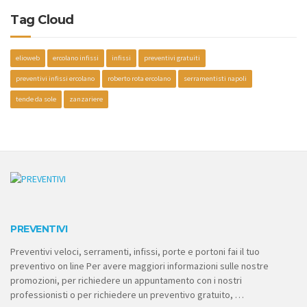
Tag Cloud
elioweb
ercolano infissi
infissi
preventivi gratuiti
preventivi infissi ercolano
roberto rota ercolano
serramentisti napoli
tende da sole
zanzariere
PREVENTIVI
Preventivi veloci, serramenti, infissi, porte e portoni fai il tuo
preventivo on line Per avere maggiori informazioni sulle nostre
promozioni, per richiedere un appuntamento con i nostri
professionisti o per richiedere un preventivo gratuito, …