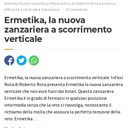
Roberto Rota
•
rota infissi
•
Rota Infissi di Roberto Rota
•
sistema
efficente
•
verticale
•
Zanzariera
0 Comments
Ermetika, la nuova
zanzariera a scorrimento
verticale
Ermetika, la nuova zanzariera a scorrimento verticale. Infissi
Rota di Roberto Rota presenta Ermetika la nuova zanzariera
verticale che non esce fuori dai binari. Questa zanzariera
Ermetika è in grado di fermarsi in qualsiasi posizione
intermedia senza che la rete si riavvolga, nonostante il
richiamo della molla che assicura la perfetta tensione della
rete. Ermetika …