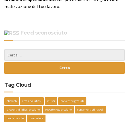
realizzazione del tuo lavoro.
Feed sconosciuto
Tag Cloud
elioweb
ercolano infissi
infissi
preventivi gratuiti
preventivi infissi ercolano
roberto rota ercolano
serramentisti napoli
tende da sole
zanzariere