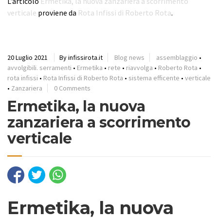
L’articolo
Ermetika, la nuova zanzariera a scorrimento
verticale
proviene da
Rota Infissi di Roberto Rota
.
20 Luglio 2021
By infissirota.it
Blog news
assemblaggio
•
avvolgibili. serramenti
•
Ermetika
•
rete
•
riavvolga
•
Roberto Rota
•
rota infissi
•
Rota Infissi di Roberto Rota
•
sistema efficente
•
verticale
•
Zanzariera
0 Comments
Ermetika, la nuova
zanzariera a scorrimento
verticale
Ermetika, la nuova