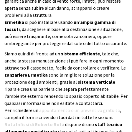
garantita anche in caso di vento forte, infatti, può restare
aperta senza subire alcun danno, strapparsi o creare
problemi alla struttura.
Ermetika
si può installare usando
un’ampia gamma di
tessuti
, da scegliere in base alla destinazione e situazione,
può essere traspirante, come sola zanzariera, oppure
ombreggiante per proteggere dal sole o del tutto oscurante.
Siamo quindi di fronte ad un
sistema efficiente
, tale che,
anche la stessa manutenzione si può fare in ogni momento
attraverso il cassonetto, facile da controllare e verificare. Le
zanzariere Ermetika
sono la migliore soluzione per la
protezione degli ambienti, grazie al
sistema verticale
ripara e crea una barriera che separa perfettamente
l’ambiente esterno rendendo lo spazio coperto abitabile. Per
qualsiasi informazione non esitate a contattarci.
Per richiedere un
appuntamento o un preventivo gratuito
,
compila il form scrivendo i tuoi dati in tutte le sezioni.
Rota Infissi di Roberto Rota
dispone di uno
staff tecnico
altamente specializzato
che potrà auitarti in ogni fase di