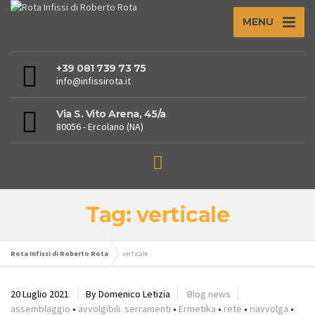
MENU
+39 081 739 73 75
info@infissirota.it
Via S. Vito Arena, 45/a
80056 - Ercolano (NA)
Tag: verticale
Rota Infissi di Roberto Rota
verticale
20 Luglio 2021
By Domenico Letizia
Blog news
assemblaggio
•
avvolgibili. serramenti
•
Ermetika
•
rete
•
riavvolga
•