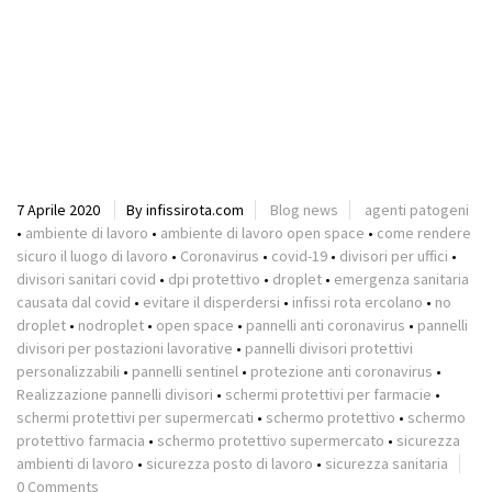
7 Aprile 2020
By infissirota.com
Blog news
agenti patogeni
•
ambiente di lavoro
•
ambiente di lavoro open space
•
come rendere
sicuro il luogo di lavoro
•
Coronavirus
•
covid-19
•
divisori per uffici
•
divisori sanitari covid
•
dpi protettivo
•
droplet
•
emergenza sanitaria
causata dal covid
•
evitare il disperdersi
•
infissi rota ercolano
•
no
droplet
•
nodroplet
•
open space
•
pannelli anti coronavirus
•
pannelli
divisori per postazioni lavorative
•
pannelli divisori protettivi
personalizzabili
•
pannelli sentinel
•
protezione anti coronavirus
•
Realizzazione pannelli divisori
•
schermi protettivi per farmacie
•
schermi protettivi per supermercati
•
schermo protettivo
•
schermo
protettivo farmacia
•
schermo protettivo supermercato
•
sicurezza
ambienti di lavoro
•
sicurezza posto di lavoro
•
sicurezza sanitaria
0 Comments