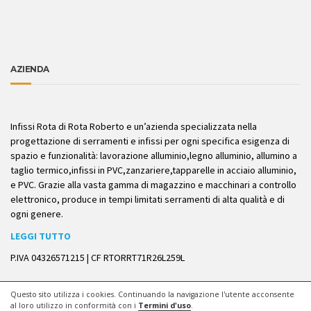
AZIENDA
Infissi Rota di Rota Roberto e un’azienda specializzata nella
progettazione di serramenti e infissi per ogni specifica esigenza di
spazio e funzionalità: lavorazione alluminio,legno alluminio, allumino a
taglio termico,infissi in PVC,zanzariere,tapparelle in acciaio alluminio,
e PVC. Grazie alla vasta gamma di magazzino e macchinari a controllo
elettronico, produce in tempi limitati serramenti di alta qualità e di
ogni genere.
LEGGI TUTTO
P.IVA 04326571215 | CF RTORRT71R26L259L
Questo sito utilizza i cookies. Continuando la navigazione l'utente acconsente
© 2019
ROTA INFISSI di Roberto Rota
P.IVA 04326571215 – CF
al loro utilizzo in conformità con i
Termini d'uso
.