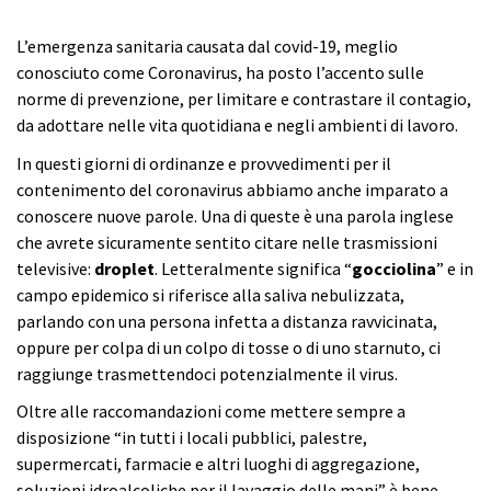
L’emergenza sanitaria causata dal covid-19, meglio
conosciuto come Coronavirus, ha posto l’accento sulle
norme di prevenzione, per limitare e contrastare il contagio,
da adottare nelle vita quotidiana e negli ambienti di lavoro.
In questi giorni di ordinanze e provvedimenti per il
contenimento del coronavirus abbiamo anche imparato a
conoscere nuove parole. Una di queste è una parola inglese
che avrete sicuramente sentito citare nelle trasmissioni
televisive:
droplet
. Letteralmente significa “
gocciolina
” e in
campo epidemico si riferisce alla saliva nebulizzata,
parlando con una persona infetta a distanza ravvicinata,
oppure per colpa di un colpo di tosse o di uno starnuto, ci
raggiunge trasmettendoci potenzialmente il virus.
Oltre alle raccomandazioni come mettere sempre a
disposizione “in tutti i locali pubblici, palestre,
supermercati, farmacie e altri luoghi di aggregazione,
soluzioni idroalcoliche per il lavaggio delle mani” è bene