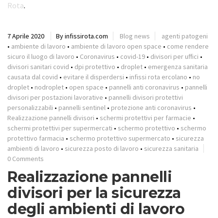
Rota
.
7 Aprile 2020
By infissirota.com
Blog news
agenti patogeni
•
ambiente di lavoro
•
ambiente di lavoro open space
•
come rendere
sicuro il luogo di lavoro
•
Coronavirus
•
covid-19
•
divisori per uffici
•
divisori sanitari covid
•
dpi protettivo
•
droplet
•
emergenza sanitaria
causata dal covid
•
evitare il disperdersi
•
infissi rota ercolano
•
no
droplet
•
nodroplet
•
open space
•
pannelli anti coronavirus
•
pannelli
divisori per postazioni lavorative
•
pannelli divisori protettivi
personalizzabili
•
pannelli sentinel
•
protezione anti coronavirus
•
Realizzazione pannelli divisori
•
schermi protettivi per farmacie
•
schermi protettivi per supermercati
•
schermo protettivo
•
schermo
protettivo farmacia
•
schermo protettivo supermercato
•
sicurezza
ambienti di lavoro
•
sicurezza posto di lavoro
•
sicurezza sanitaria
0 Comments
Realizzazione pannelli
divisori per la sicurezza
degli ambienti di lavoro