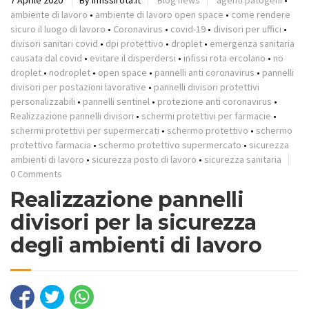
7 Aprile 2020
By infissirota.it
Blog news
agenti patogeni
•
ambiente di lavoro
•
ambiente di lavoro open space
•
come rendere
sicuro il luogo di lavoro
•
Coronavirus
•
covid-19
•
divisori per uffici
•
divisori sanitari covid
•
dpi protettivo
•
droplet
•
emergenza sanitaria
causata dal covid
•
evitare il disperdersi
•
infissi rota ercolano
•
no
droplet
•
nodroplet
•
open space
•
pannelli anti coronavirus
•
pannelli
divisori per postazioni lavorative
•
pannelli divisori protettivi
personalizzabili
•
pannelli sentinel
•
protezione anti coronavirus
•
Realizzazione pannelli divisori
•
schermi protettivi per farmacie
•
schermi protettivi per supermercati
•
schermo protettivo
•
schermo
protettivo farmacia
•
schermo protettivo supermercato
•
sicurezza
ambienti di lavoro
•
sicurezza posto di lavoro
•
sicurezza sanitaria
0 Comments
Realizzazione pannelli
divisori per la sicurezza
degli ambienti di lavoro