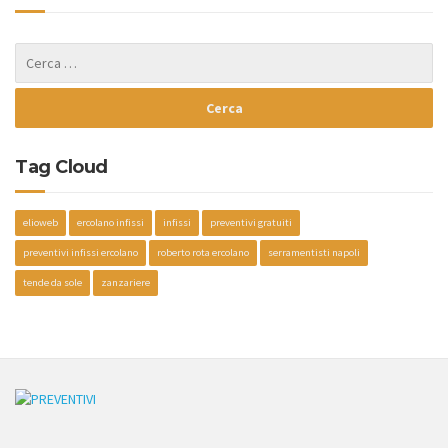
Tag Cloud
elioweb
ercolano infissi
infissi
preventivi gratuiti
preventivi infissi ercolano
roberto rota ercolano
serramentisti napoli
tende da sole
zanzariere