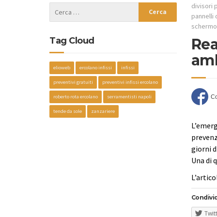
divisori 
pannelli 
schermo 
Tag Cloud
Rea
amb
elioweb
ercolano infissi
infissi
preventivi gratuiti
preventivi infissi ercolano
roberto rota ercolano
serramentisti napoli
tende da sole
zanzariere
L’emerg
prevenzi
giorni 
Una di 
L’artic
Condivid
Twit