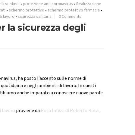
lli sentinel
•
protezione anti coronavirus
•
Realizzazione
ati
•
schermo protettivo
•
schermo protettivo farmacia
•
i lavoro
•
sicurezza sanitaria
0 Comments
r la sicurezza degli
avirus, ha posto l’accento sulle norme di
 quotidiana e negli ambienti di lavoro. In questi
 abbiamo anche imparato a conoscere nuove parole.
i lavoro
proviene da
Rota Infissi di Roberto Rota
.