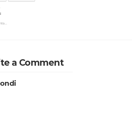
:
to...
ite a Comment
pondi