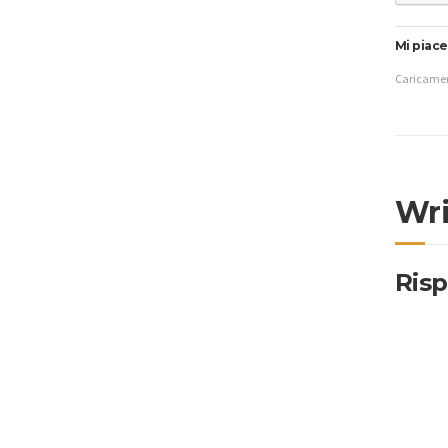
Mi piace
Caricamen
Wr
Ris