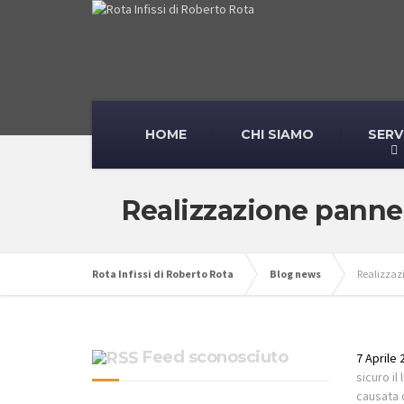
HOME
CHI SIAMO
SERV
Realizzazione pannell
Rota Infissi di Roberto Rota
Blog news
Realizzazi
Feed sconosciuto
7 Aprile 
sicuro il
causata 