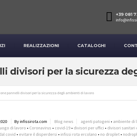
+39 081 7
info@infissi
IZI
REALIZZAZIONI
CATALOGHI
CONT
i divisori per la sicurezza de
one pannelli divisori per la sicurezza degli ambienti di lavoro
2020
By infissirota.com
Blog news
agenti patogeni
•
ambiente di 
 luogo di lavoro
•
Coronavirus
•
covid-19
•
divisori per uffici
•
divisori sanitari
dal covid
•
evitare il disperdersi
•
infissi rota ercolano
•
no droplet
•
nodrop