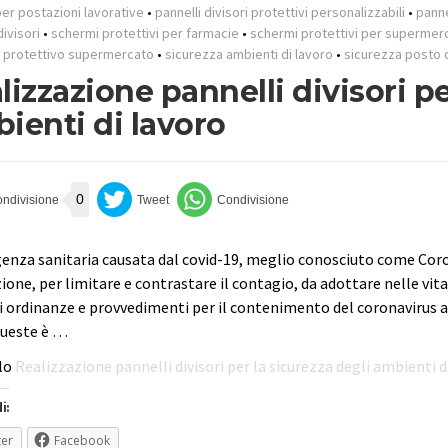
per postazioni lavorative
•
pannelli divisori protettivi personalizzabili
•
panne
divisori
•
schermi protettivi per farmacie
•
schermi protettivi per supermerc
protettivo supermercato
•
sicurezza ambienti di lavoro
•
sicurezza posto d
lizzazione pannelli divisori pe
ienti di lavoro
0
enza sanitaria causata dal covid-19, meglio conosciuto come Coron
one, per limitare e contrastare il contagio, da adottare nelle vita
di ordinanze e provvedimenti per il contenimento del coronavirus
queste è …
olo
Realizzazione pannelli divisori per la sicurezza degli ambienti d
i:
ter
Facebook